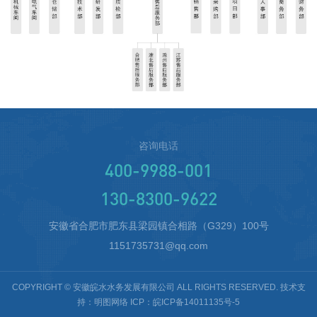
立即提交
咨询电话
400-9988-001
130-8300-9622
安徽省合肥市肥东县梁园镇合相路（G329）100号
1151735731@qq.com
COPYRIGHT © 安徽皖水水务发展有限公司 ALL RIGHTS RESERVED. 技术支
持：
明图网络
ICP：
皖ICP备14011135号-5