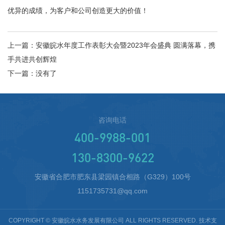
优异的成绩，为客户和公司创造更大的价值！
上一篇：
安徽皖水年度工作表彰大会暨2023年会盛典 圆满落幕，携
手共进共创辉煌
下一篇：没有了
咨询电话
400-9988-001
130-8300-9622
安徽省合肥市肥东县梁园镇合相路（G329）100号
1151735731@qq.com
COPYRIGHT © 安徽皖水水务发展有限公司 ALL RIGHTS RESERVED. 技术支